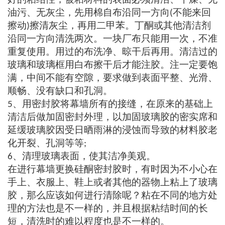
油污、无灰尘，先用棉自布沿同一方向
不能来回
(
擦动
擦清灰尘，再用二甲苯。丁酮或其他清洁剂
)
沿同一方向清洗两次。一块厂布只能用一次，不准
重复使用。用过的布洗净、晾干后再用。清洁过的
玻璃和玻璃框用白布擦干后才能注胶。注一定要饱
满，中间不能有空隙，要求做到表面平整、光滑、
顺畅、没有缺口和孔洞。
、用密封胶将幕墙所有的接缝，在原来的基础上
5
清洁后做加固密封外理，以加固玻璃胶的密实席和
延缓玻璃胶因受日晒雨淋的浸蚀而导致的材料胶老
化开裂、孔洞等等
;
、清理玻璃表面，使其洁净美观。
6
在进行幕墙更换硅酮密封胶时，有时因为不小心在
手上、衣服上、鞋上或者其他的器物上粘上了玻璃
胶，那么应该如何进行清除呢？粘在不同的地方处
理的方法也是不一样的，并且根据粘结时间的长
短，清洗时的难以程度也是不一样的。