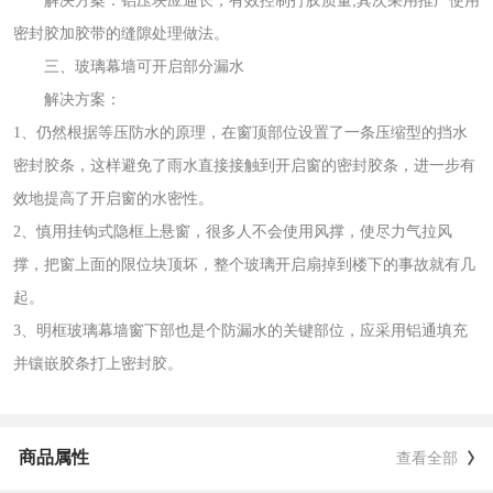
解决方案：铝压块应通长，有效控制打胶质量;其次采用推广使用
密封胶加胶带的缝隙处理做法。
三、玻璃幕墙可开启部分漏水
解决方案：
1、仍然根据等压防水的原理，在窗顶部位设置了一条压缩型的挡水
密封胶条，这样避免了雨水直接接触到开启窗的密封胶条，进一步有
效地提高了开启窗的水密性。
2、慎用挂钩式隐框上悬窗，很多人不会使用风撑，使尽力气拉风
撑，把窗上面的限位块顶坏，整个玻璃开启扇掉到楼下的事故就有几
起。
3、明框玻璃幕墙窗下部也是个防漏水的关键部位，应采用铝通填充
并镶嵌胶条打上密封胶。
商品属性
查看全部