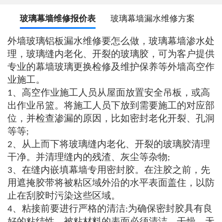
玻璃幕墙维修报价表
玻璃幕墙漏水维修方案
外墙玻璃铝板漏水维修要怎么做，玻璃幕墙渗水处
理，玻璃缝内老化、开裂的玻璃胶，可为客户提供
专业的幕墙玻璃更换检修及维护保养等外墙高空作
业施工。
、高空作业施工人员从屋面放置安全吊板，或高
1
出作业吊篮。将施工人员下放到需要施工的对应部
位，并检查渗漏的原因，比如密封老化开裂、孔洞
等等
;
、从上而下将玻璃缝内老化、开裂的玻璃胶清理
2
干净。并清理缝内的残渣、灰尘等杂物
;
、在缝内嵌填幕墙专用密封胶。在注胶之前，先
3
用遮掩胶带将被粘区域外沿的水平表面盖住，以防
止在刮胶时污染这些区域。
、粘接前要进行严格的清洁
为确保密封胶具有良
4
:
好的粘结性，被粘材料的表面必须清洁、干燥、无